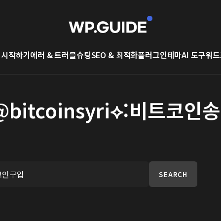
 시작하기
에러 & 트러블슈팅
SEO & 최적화
플러그인
테마
AI 도구
워드
 텔래@bitcoinsyri⟡:
SEARCH