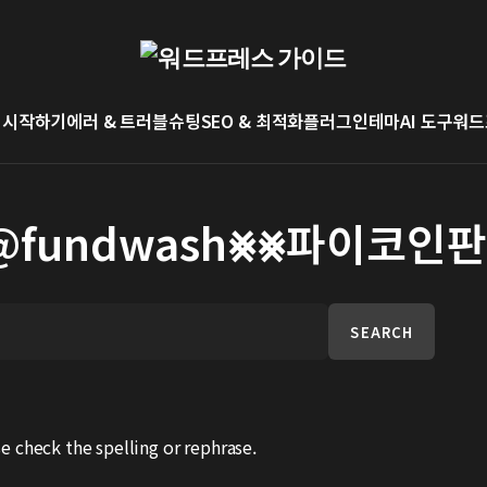
 시작하기
에러 & 트러블슈팅
SEO & 최적화
플러그인
테마
AI 도구
워드
: 텔레@fundwash⨳⨳파
SEARCH
e check the spelling or rephrase.