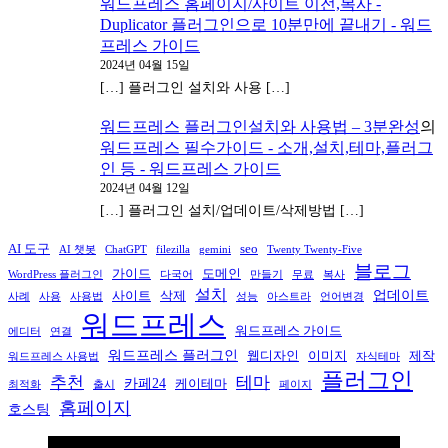
워드프레스 홈페이지/사이트 이전,복사 -
Duplicator 플러그인으로 10분만에 끝내기 - 워드
프레스 가이드
2024년 04월 15일
[…] 플러그인 설치와 사용 […]
워드프레스 플러그인설치와 사용법 – 3분완성
의
워드프레스 필수가이드 - 소개,설치,테마,플러그
인 등 - 워드프레스 가이드
2024년 04월 12일
[…] 플러그인 설치/업데이트/삭제방법 […]
AI 도구
seo
AI 챗봇
ChatGPT
filezilla
gemini
Twenty Twenty-Five
블로그
가이드
도메인
WordPress 플러그인
다국어
만들기
무료
복사
설치
업데이트
사이트
삭제
사례
사용
사용법
성능
아스트라
언어변경
워드프레스
워드프레스 가이드
에디터
연결
워드프레스 플러그인
웹디자인
이미지
제작
워드프레스 사용법
자식테마
플러그인
추천
테마
카페24
케이테마
최적화
출시
페이지
홈페이지
호스팅