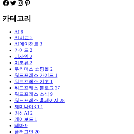
Facebook
Twitter
Instagram
Pinteres
카테고리
AI
6
AI비교
2
AI에이전트
3
가이드
2
디자인
2
미분류
2
우커머스 쇼핑몰
2
워드프레스 가이드
1
워드프레스 기초
1
워드프레스 블로그
27
워드프레스 소식
9
워드프레스 홈페이지
28
제미나이3.1
1
최신AI
2
케이보드
1
테마
9
플러그인
20