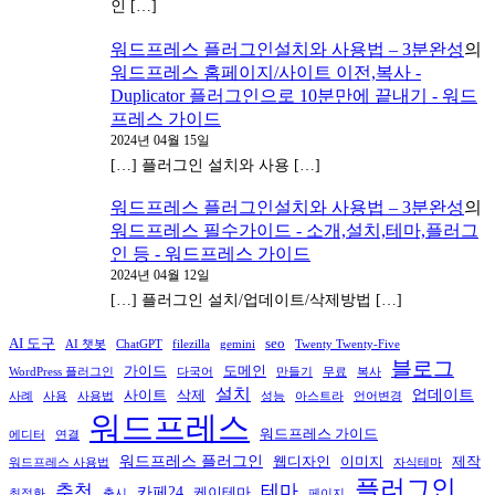
인 […]
워드프레스 플러그인설치와 사용법 – 3분완성
의
워드프레스 홈페이지/사이트 이전,복사 -
Duplicator 플러그인으로 10분만에 끝내기 - 워드
프레스 가이드
2024년 04월 15일
[…] 플러그인 설치와 사용 […]
워드프레스 플러그인설치와 사용법 – 3분완성
의
워드프레스 필수가이드 - 소개,설치,테마,플러그
인 등 - 워드프레스 가이드
2024년 04월 12일
[…] 플러그인 설치/업데이트/삭제방법 […]
AI 도구
seo
AI 챗봇
ChatGPT
filezilla
gemini
Twenty Twenty-Five
블로그
가이드
도메인
WordPress 플러그인
다국어
만들기
무료
복사
설치
업데이트
사이트
삭제
사례
사용
사용법
성능
아스트라
언어변경
워드프레스
워드프레스 가이드
에디터
연결
워드프레스 플러그인
웹디자인
이미지
제작
워드프레스 사용법
자식테마
플러그인
추천
테마
카페24
케이테마
최적화
출시
페이지