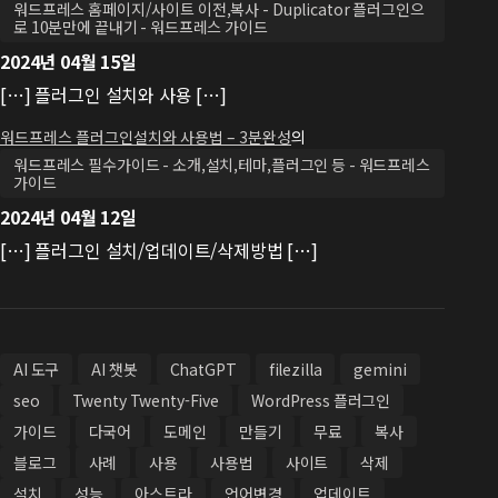
워드프레스 홈페이지/사이트 이전,복사 - Duplicator 플러그인으
로 10분만에 끝내기 - 워드프레스 가이드
2024년 04월 15일
[…] 플러그인 설치와 사용 […]
워드프레스 플러그인설치와 사용법 – 3분완성
의
워드프레스 필수가이드 - 소개,설치,테마,플러그인 등 - 워드프레스
가이드
2024년 04월 12일
[…] 플러그인 설치/업데이트/삭제방법 […]
AI 도구
AI 챗봇
ChatGPT
filezilla
gemini
seo
Twenty Twenty-Five
WordPress 플러그인
가이드
다국어
도메인
만들기
무료
복사
블로그
사례
사용
사용법
사이트
삭제
설치
성능
아스트라
언어변경
업데이트