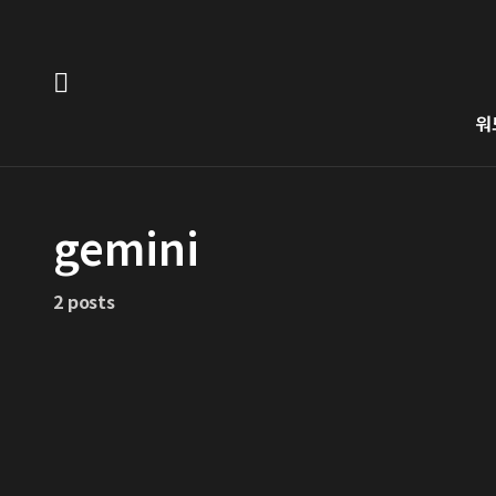
워
gemini
2 posts