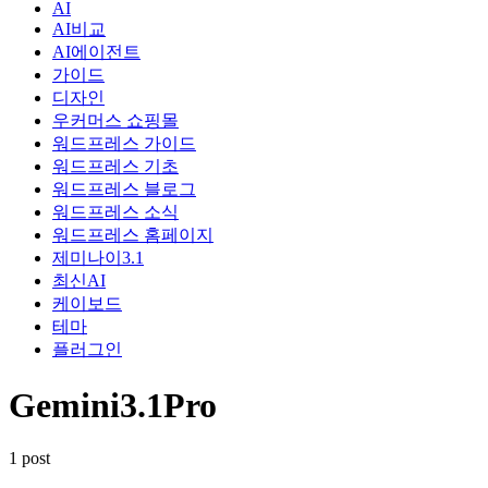
AI
AI비교
AI에이전트
가이드
디자인
우커머스 쇼핑몰
워드프레스 가이드
워드프레스 기초
워드프레스 블로그
워드프레스 소식
워드프레스 홈페이지
제미나이3.1
최신AI
케이보드
테마
플러그인
Gemini3.1Pro
1 post