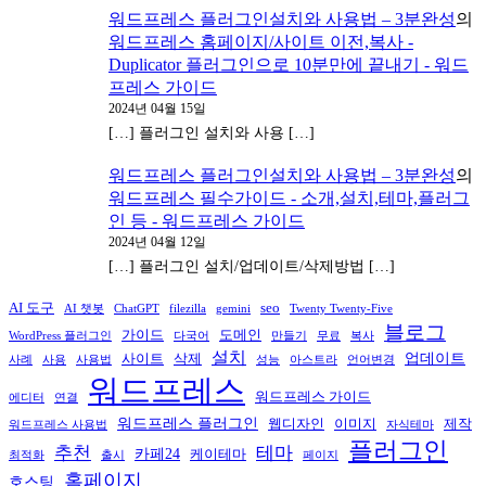
워드프레스 플러그인설치와 사용법 – 3분완성
의
워드프레스 홈페이지/사이트 이전,복사 -
Duplicator 플러그인으로 10분만에 끝내기 - 워드
프레스 가이드
2024년 04월 15일
[…] 플러그인 설치와 사용 […]
워드프레스 플러그인설치와 사용법 – 3분완성
의
워드프레스 필수가이드 - 소개,설치,테마,플러그
인 등 - 워드프레스 가이드
2024년 04월 12일
[…] 플러그인 설치/업데이트/삭제방법 […]
AI 도구
seo
AI 챗봇
ChatGPT
filezilla
gemini
Twenty Twenty-Five
블로그
가이드
도메인
WordPress 플러그인
다국어
만들기
무료
복사
설치
업데이트
사이트
삭제
사례
사용
사용법
성능
아스트라
언어변경
워드프레스
워드프레스 가이드
에디터
연결
워드프레스 플러그인
웹디자인
이미지
제작
워드프레스 사용법
자식테마
플러그인
추천
테마
카페24
케이테마
최적화
출시
페이지
홈페이지
호스팅